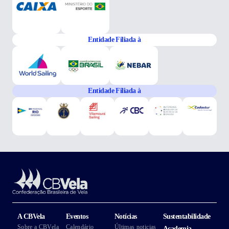
Entidade Filiada à
Entidade Filiada à
A CBVela
Eventos
Notícias
Sustentabilidade
Sobre a CBVela
Calendário
Últimas noticias
Academia