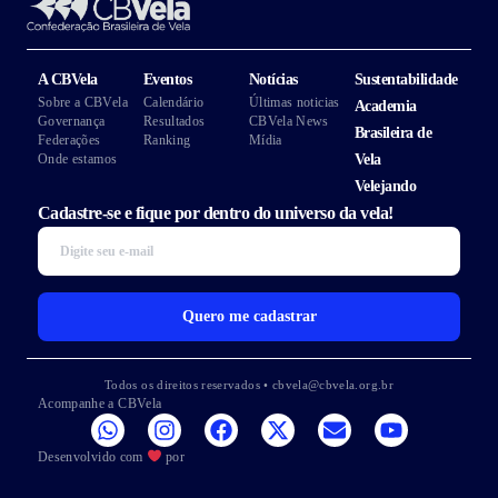
A CBVela
Eventos
Notícias
Sustentabilidade
Sobre a CBVela
Calendário
Últimas noticias
Academia
Governança
Resultados
CBVela News
Brasileira de
Federações
Ranking
Mídia
Onde estamos
Vela
Velejando
Cadastre-se e fique por dentro do universo da vela!
Quero me cadastrar
Todos os direitos reservados • cbvela@cbvela.org.br
Acompanhe a CBVela
Desenvolvido com
por