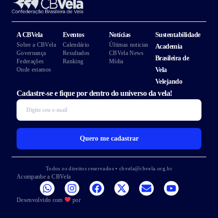
A CBVela
Eventos
Notícias
Sustentabilidade
Sobre a CBVela
Calendário
Últimas noticias
Academia
Governança
Resultados
CBVela News
Brasileira de
Federações
Ranking
Mídia
Onde estamos
Vela
Velejando
Cadastre-se e fique por dentro do universo da vela!
Quero me cadastrar
Todos os direitos reservados • cbvela@cbvela.org.br
Acompanhe a CBVela
Desenvolvido com
por