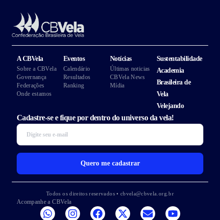
A CBVela
Eventos
Notícias
Sustentabilidade
Sobre a CBVela
Calendário
Últimas noticias
Academia
Governança
Resultados
CBVela News
Brasileira de
Federações
Ranking
Mídia
Onde estamos
Vela
Velejando
Cadastre-se e fique por dentro do universo da vela!
Quero me cadastrar
Todos os direitos reservados • cbvela@cbvela.org.br
Acompanhe a CBVela