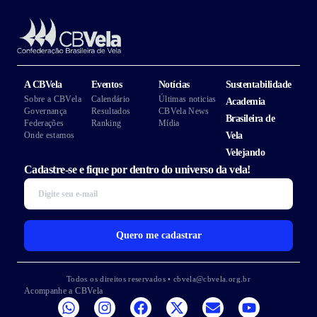
A CBVela
Eventos
Notícias
Sustentabilidade
Sobre a CBVela
Calendário
Últimas noticias
Academia
Governança
Resultados
CBVela News
Brasileira de
Federações
Ranking
Mídia
Onde estamos
Vela
Velejando
Cadastre-se e fique por dentro do universo da vela!
Quero me cadastrar
Todos os direitos reservados • cbvela@cbvela.org.br
Acompanhe a CBVela