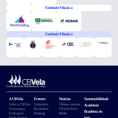
Entidade Filiada à
Entidade Filiada à
A CBVela
Eventos
Notícias
Sustentabilidade
Sobre a CBVela
Calendário
Últimas noticias
Academia
Governança
Resultados
CBVela News
Brasileira de
Federações
Ranking
Mídia
Onde estamos
Vela