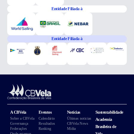
Entidade Filiada à
Entidade Filiada à
A CBVela
Eventos
Notícias
Sustentabilidade
Sobre a CBVela
Calendário
Últimas noticias
Academia
Governança
Resultados
CBVela News
Brasileira de
Federações
Ranking
Mídia
Onde estamos
Vela