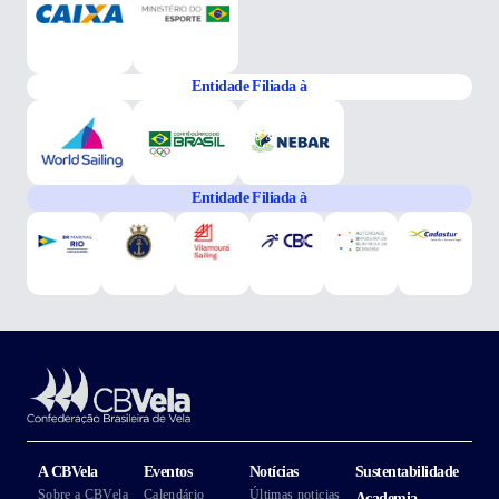
Entidade Filiada à
Entidade Filiada à
A CBVela
Eventos
Notícias
Sustentabilidade
Sobre a CBVela
Calendário
Últimas noticias
Academia