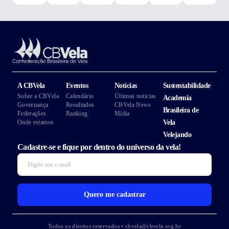
A CBVela
Eventos
Notícias
Sustentabilidade
Sobre a CBVela
Calendário
Últimas noticias
Academia
Governança
Resultados
CBVela News
Brasileira de
Federações
Ranking
Mídia
Onde estamos
Vela
Velejando
Cadastre-se e fique por dentro do universo da vela!
Quero me cadastrar
Todos os direitos reservados • cbvela@cbvela.org.br