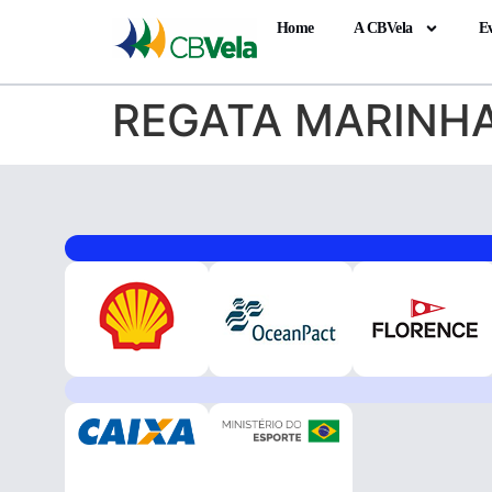
Home
A CBVela
E
REGATA MARINHA