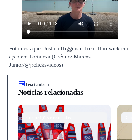
Foto destaque: Joshua Higgins e Trent Hardwick em
ação em Fortaleza (Crédito: Marcos
Junior/@jrclicksvideos)
Leia também
Noticias relacionadas
Competições e resultados
Competi