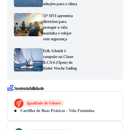
soluções para o clima
53ª SIVI apresenta
diretrizes para
proteger a vida
marinha e velejar
com segurança
Erik Scheidt é
campeão na Classe
ILCA 6 (Open) do
Kieler Woche Sailing
Sustentabilidade
Igualdade de Gênero
Cartilha de Boas Práticas - Vela Feminina