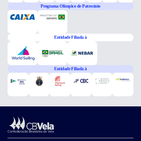
Programa Olímpico de Patrocínio
Entidade Filiada à
Entidade Filiada à