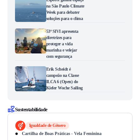
na São Paulo Climate
Week para debater
soluções para o clima
53ª SIVI apresenta
diretrizes para
proteger a vida
marinha e velejar
com segurança
Erik Scheidt é
campeão na Classe
ILCA 6 (Open) do
Kieler Woche Sailing
Sustentabilidade
Igualdade de Gênero
Cartilha de Boas Práticas - Vela Feminina