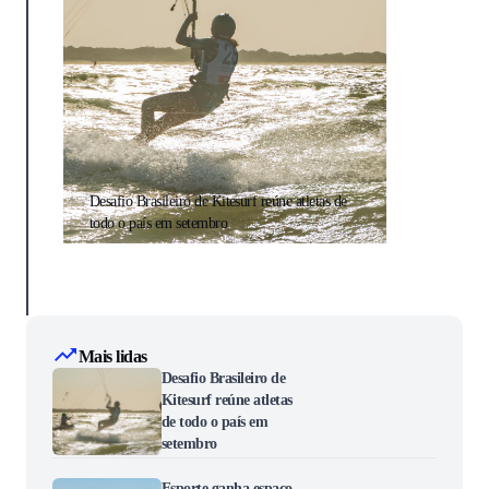
Desafio Brasileiro de Kitesurf reúne atletas de
Esporte ganh
todo o país em setembro
Week para deb
Mais lidas
Desafio Brasileiro de
Kitesurf reúne atletas
de todo o país em
setembro
Esporte ganha espaço