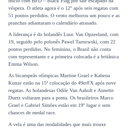
início com BFD – Black Flag por sair escapado na
véspera. O atleta agora é o 12º após seis regatas com
51 pontos perdidos. O vento melhorou um pouco e as
pranchas adiantaram o calendário atrasado.
A liderança é do holandês Luuc Van Opzeeland, com
19, seguido pelo polonês Pawel Tarnowski, com 22
pontos perdidos. No feminino, o Brasil não conta
com representante e a primeira colocada é a britânica
Emma Wilson.
As bicampeãs olímpicas Martine Grael e Kahena
Kunze estão na 15ª colocação do 49erFX após nove
regatas. As holandesas Odile Van Aaholt e Annette
Duetz voltaram para a ponta. Os brasileiros Marco
Grael e Gabriel Simões estão em 19º lugar e sem
chances de medal race.
A vela é uma das modalidades que mais trouxe