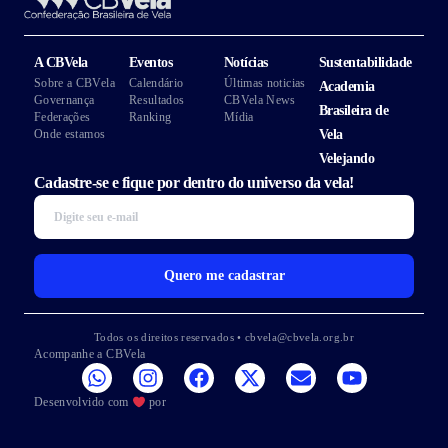
A CBVela
Eventos
Notícias
Sustentabilidade
Sobre a CBVela
Calendário
Últimas noticias
Academia
Governança
Resultados
CBVela News
Brasileira de
Federações
Ranking
Mídia
Onde estamos
Vela
Velejando
Cadastre-se e fique por dentro do universo da vela!
Quero me cadastrar
Todos os direitos reservados • cbvela@cbvela.org.br
Acompanhe a CBVela
Desenvolvido com
por