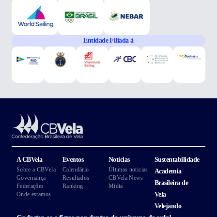
Entidade Filiada à
A CBVela
Eventos
Notícias
Sustentabilidade
Sobre a CBVela
Calendário
Últimas noticias
Academia
Governança
Resultados
CBVela News
Brasileira de
Federações
Ranking
Mídia
Onde estamos
Vela
Velejando