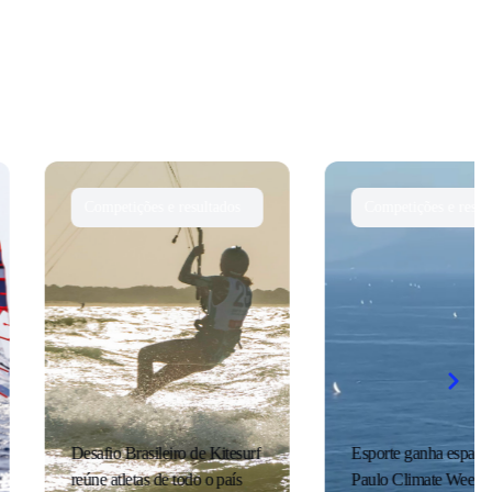
ompetições e resultados
Competições e resultados
afio Brasileiro de Kitesurf
Esporte ganha espaço na São
e atletas de todo o país
Paulo Climate Week para