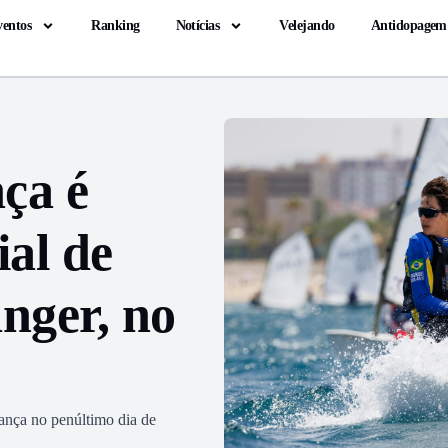
ventos
Ranking
Notícias
Velejando
Antidopagem
ça é
al de
nger, no
rança no penúltimo dia de