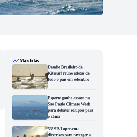
Mais lidas
Desafio Brasileiro de
Kitesurf reúne atletas de
todo o país em setembro
Esporte ganha espaço na
São Paulo Climate Week
para debater soluções para
o clima
53ª SIVI apresenta
diretrizes para proteger a