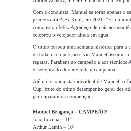
Andrei Zhakov, terceiro colocado com 98 pon
Com a conquista, Manuel se torna apenas o s
primeiro foi Alex Kuhl, em 2021. “Estou muit
como estou feliz. Agradeço demais ao meu té
celebrou o velejador ainda em água.
O título coroou uma semana histórica para a e
de toda a competição e viu Manuel assumir a l
regatas. Parabéns ao campeão e aos técnicos At
desenvolvido durante toda a campanha.
Além da conquista individual de Manuel, o Br
Cup, fruto do ótimo desempenho geral dos atle
participaram da competição:
Manuel Bragança – CAMPEÃO!
João Lucena – 11º
Arthur Lamin – 16º