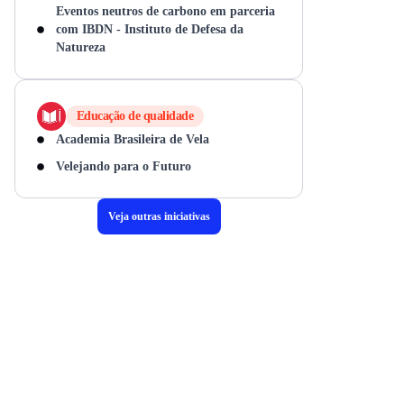
Eventos neutros de carbono em parceria
com IBDN - Instituto de Defesa da
Natureza
Educação de qualidade
Academia Brasileira de Vela
Velejando para o Futuro
Competições e resultados
Veja outras iniciativas
53ª SIVI apresenta diretrizes
para proteger a vida marinha