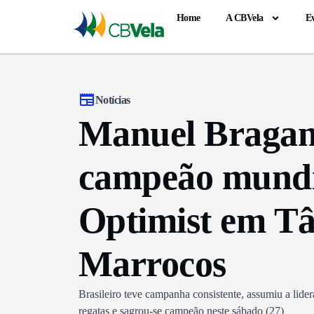
Home
A CBVela
E
Notícias
Manuel Bragan
campeão mundi
Optimist em Tâ
Marrocos
Brasileiro teve campanha consistente, assumiu a lide
regatas e sagrou-se campeão neste sábado (27)