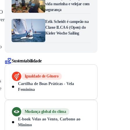
vida marinha e velejar com
segurança
 O
ver
Erik Scheidt é campeão na
Classe ILCA 6 (Open) do
Kieler Woche Sailing
o
Sustentabilidade
Igualdade de Gênero
s
Cartilha de Boas Práticas - Vela
e
Feminina
Mudança global do clima
E-book Velas ao Vento, Carbono ao
Mínimo