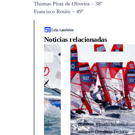
Thomas Piras de Oliveira – 38º
Francisco Rosito – 49º
Leia também
Noticias relacionadas
e resultados
Competições e resultados
C
nça é campeão
Brasileiro Ricardo Navarro é
Des
timist em
nomeado Delegado Técnico
reún