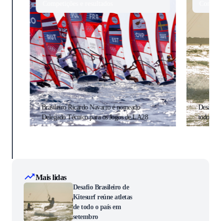
Competições e resultados
Competi
Brasileiro Ricardo Navarro é nomeado
Desafio B
Delegado Técnico para os Jogos de LA28
todo o p
Mais lidas
Desafio Brasileiro de
Kitesurf reúne atletas
de todo o país em
setembro