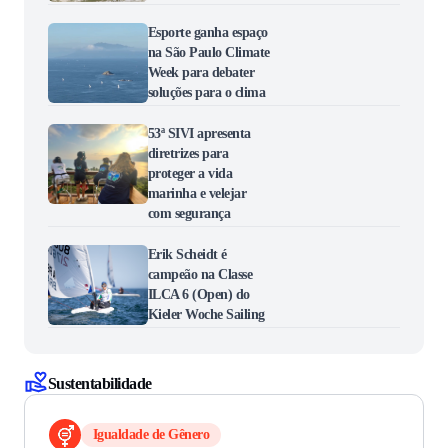
Esporte ganha espaço
na São Paulo Climate
Week para debater
soluções para o clima
53ª SIVI apresenta
diretrizes para
proteger a vida
marinha e velejar
com segurança
Erik Scheidt é
campeão na Classe
ILCA 6 (Open) do
Kieler Woche Sailing
Sustentabilidade
Igualdade de Gênero