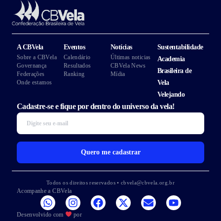
A CBVela
Eventos
Notícias
Sustentabilidade
Sobre a CBVela
Calendário
Últimas noticias
Academia
Governança
Resultados
CBVela News
Brasileira de
Federações
Ranking
Mídia
Onde estamos
Vela
Velejando
Cadastre-se e fique por dentro do universo da vela!
Quero me cadastrar
Todos os direitos reservados • cbvela@cbvela.org.br
Acompanhe a CBVela
Desenvolvido com
por