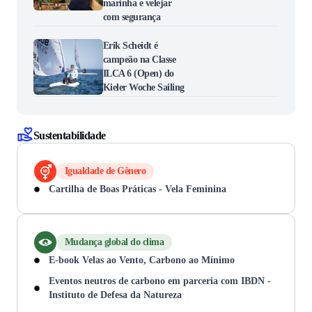
marinha e velejar
com segurança
Erik Scheidt é
campeão na Classe
ILCA 6 (Open) do
Kieler Woche Sailing
Sustentabilidade
Igualdade de Gênero
Cartilha de Boas Práticas - Vela Feminina
Mudança global do clima
E-book Velas ao Vento, Carbono ao Mínimo
Eventos neutros de carbono em parceria com IBDN -
Instituto de Defesa da Natureza