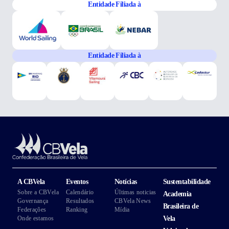
Entidade Filiada à
Entidade Filiada à
A CBVela
Eventos
Notícias
Sustentabilidade
Sobre a CBVela
Calendário
Últimas noticias
Academia
Governança
Resultados
CBVela News
Brasileira de
Federações
Ranking
Mídia
Onde estamos
Vela