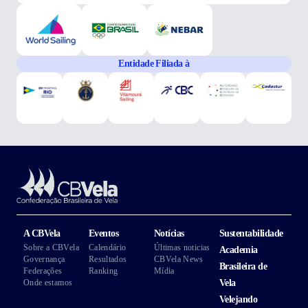
Entidade Filiada à
A CBVela
Eventos
Notícias
Sustentabilidade
Sobre a CBVela
Calendário
Últimas noticias
Academia
Governança
Resultados
CBVela News
Brasileira de
Federações
Ranking
Mídia
Onde estamos
Vela
Velejando