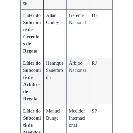
te
Lider do
Allan
Gerente
DF
Subcomi
Godoy
Nacional
tê de
Gerente
s de
Regata
Líder do
Henrique
Árbitro
RJ
Subcomi
Sauerbro
Nacional
tê de
nn
Árbitros
de
Regata
Líder do
Manuel
Medidor
SP
Subcomi
Bunge
Internaci
tê de
onal
Medidor